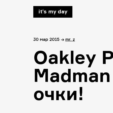
it’s my day
30 мар 2015
→
mr. z
Oakley P
Madman 
очки!