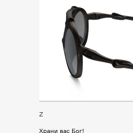
Z
Храни вас Бог!