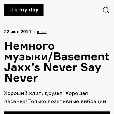
it’s my day
22 июл 2014
→
mr. z
Немного
музыки/Basement
Jaxx’s Never Say
Never
Хороший клип, друзья! Хорошая
песенка! Только позитивные вибрации!