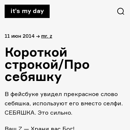
it’s my day
11 июн 2014
→
mr. z
Короткой
строкой/Про
себяшку
В фейсбуке увидел прекрасное слово
себяшка, используют его вместо селфи.
СЕБЯШКА. Это сильно.
Ваш Z — Храни вас Бог!