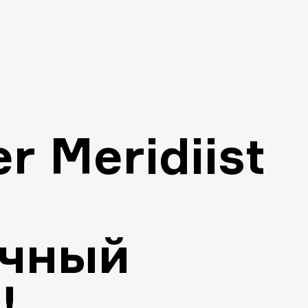
r Meridiist
ечный
!