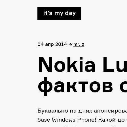
it’s my day
04 апр 2014
→
mr. z
Nokia L
фактов 
Буквально на днях анонсирова
базе Windows Phone! Какой до