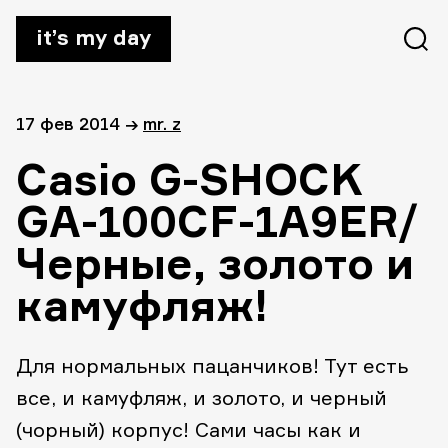
it’s my day
17 фев 2014
→
mr. z
Casio G-SHOCK
GA-100CF-1A9ER/
Черные, золото и
камуфляж!
Для нормальных пацанчиков! Тут есть
все, и камуфляж, и золото, и черный
(чорный) корпус! Сами часы как и