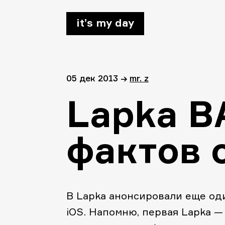
it’s my day
05 дек 2013
→
mr. z
Lapka B
фактов 
В Lapka анонсировали еще оди
iOS. Напомню, первая Lapka 