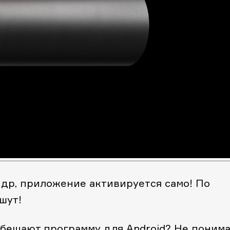
ндр, приложение активируется само! По
шут!
обещают программу для Android? Не понима