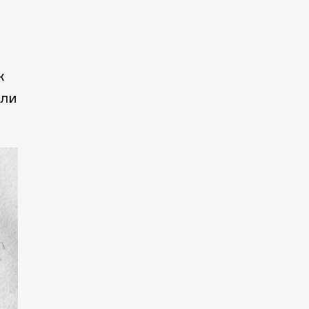
к
или