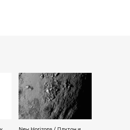
y
New Horizons / Плутон и