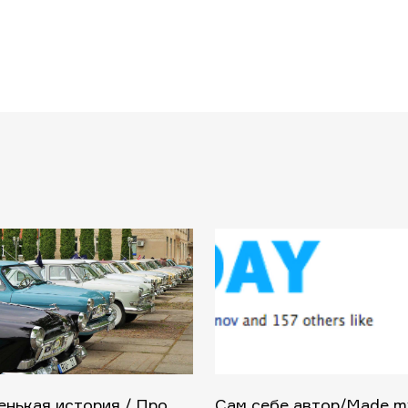
нькая история / Про
Сам себе автор/Made m