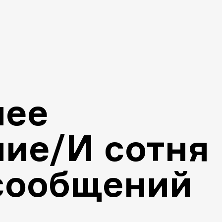
нее
ие/И сотня
сообщений