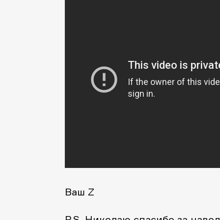
Ваш Z
P.S. Николаю спасибо за навод