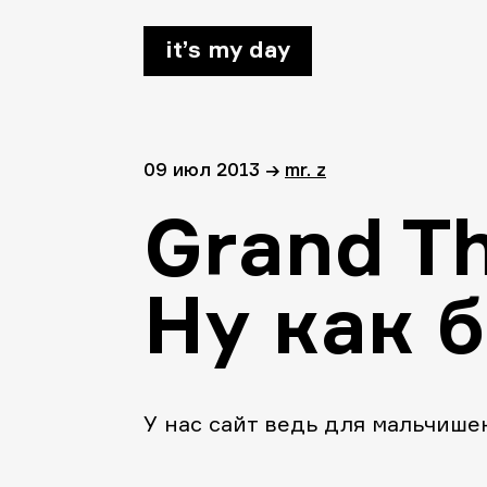
it’s my day
09 июл 2013
→
mr. z
Grand Th
Ну как б
У нас сайт ведь для мальчишек