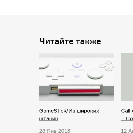
Читайте также
GameStick/Из широких
Call
штанин
– Co
28 Янв 2013
12 А