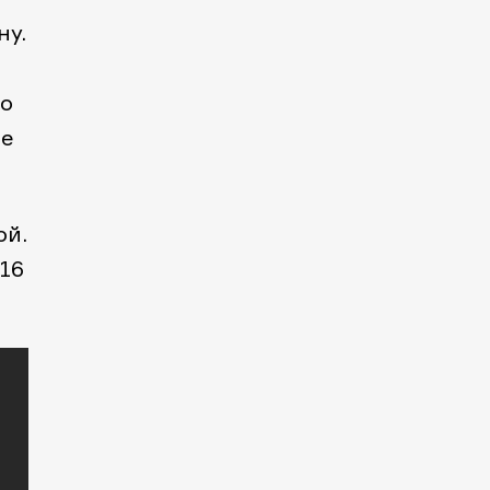
ну.
ко
ее
ой.
 16