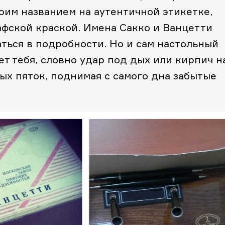
оим названием на аутентичной этикетке,
фской краской. Имена Сакко и Ванцетти
аться в подробности. Но и сам настольный
т тебя, словно удар под дых или кирпич н
мых пяток, поднимая с самого дна забытые