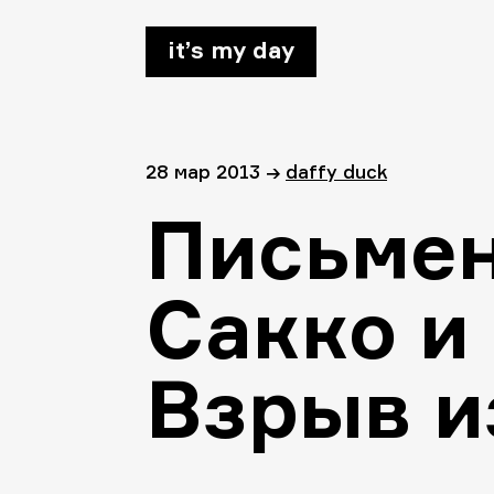
it’s my day
28 мар 2013
→
daffy duck
Письме
Сакко и
Взрыв и