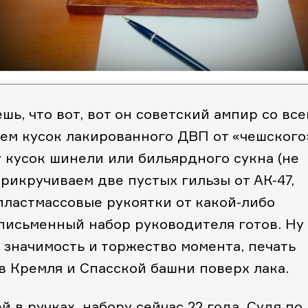
шь, что вот, вот он советский ампир со все
ем кусок лакированного ДВП от «чешского
 кусок шинели или бильярдного сукна (не
прикручиваем две пустых гильзы от АК-47,
 пластмассовые рукоятки от какой-либо
 письменный набор руководителя готов. Ну
 значимость и торжество момента, печать
в Кремля и Спасской башни поверх лака.
 в ручках, набору сейчас 22 года. Судя по