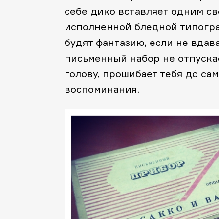
себе дико вставляет одним св
исполненной бледной типогра
будят фантазию, если не вдав
письменный набор не отпускае
голову, прошибает тебя до са
воспоминания.