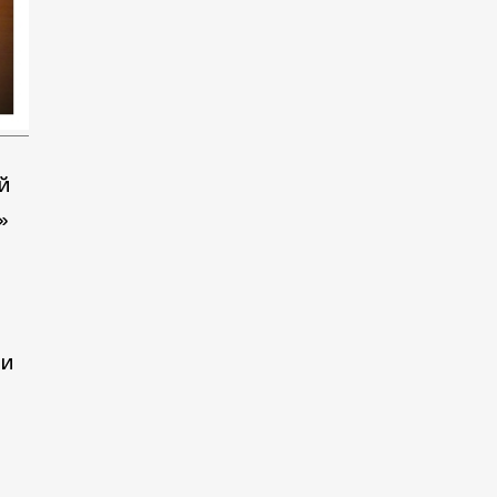
й
»
 и