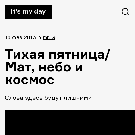
it’s my day
15 фев 2013
→
mr. w
Тихая пятница/
Мат, небо и
космос
Слова здесь будут лишними.