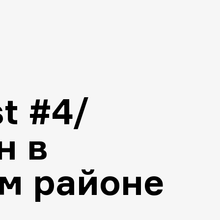
t #4/
н в
м районе