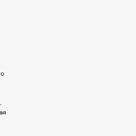
то
,
ая