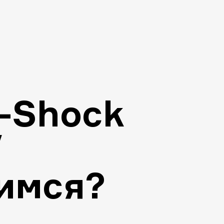
-Shock
/
имся?