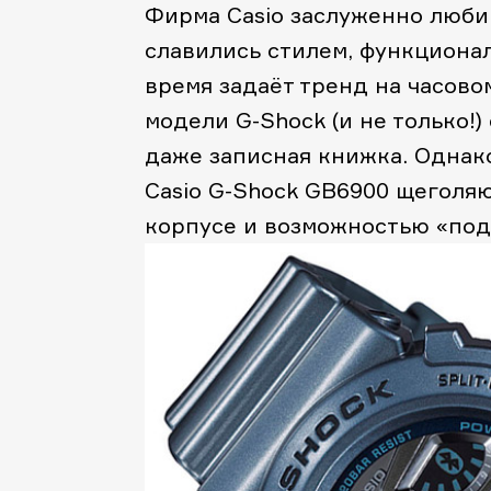
Фирма Casio заслуженно любим
славились стилем, функционало
время задаёт тренд на часово
модели G-Shock (и не только!)
даже записная книжка. Однако
Casio G-Shock GB6900 щеголяю
корпусе и возможностью «подр