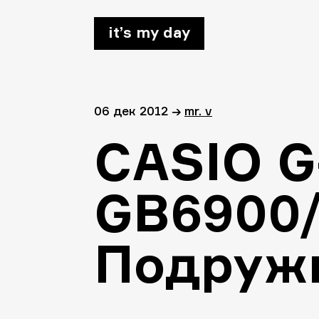
it’s my day
06 дек 2012
→
mr. v
CASIO G
GB6900
Подруж