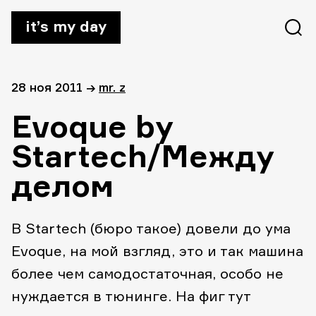
it’s my day
28 ноя 2011
→
mr. z
Evoque by
Startech/Между
делом
В Startech (бюро такое) довели до ума
Evoque, на мой взгляд, это и так машина
более чем самодостаточная, особо не
нуждается в тюнинге. На фиг тут