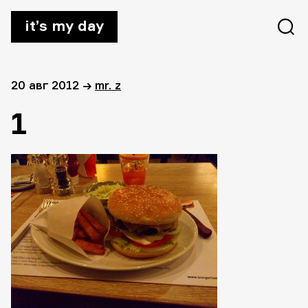
it’s my day
20 авг 2012
→
mr. z
1