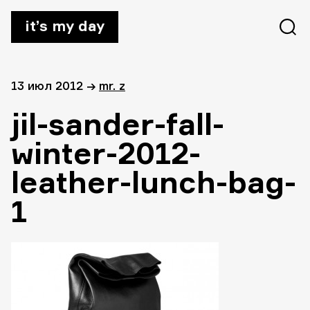
it’s my day
13 июл 2012
→
mr. z
jil-sander-fall-
winter-2012-
leather-lunch-bag-
1