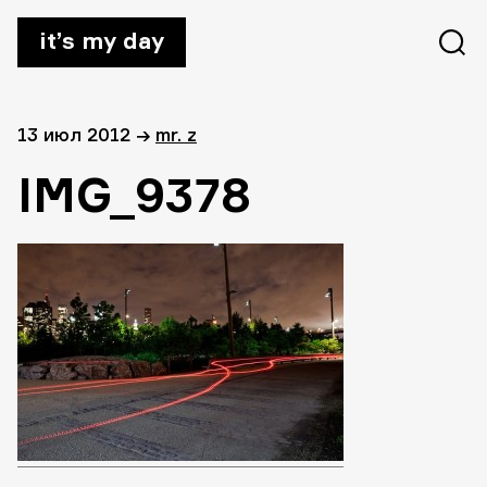
it’s my day
13 июл 2012
→
mr. z
IMG_9378