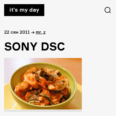
it’s my day
22 сен 2011
→
mr. z
SONY DSC