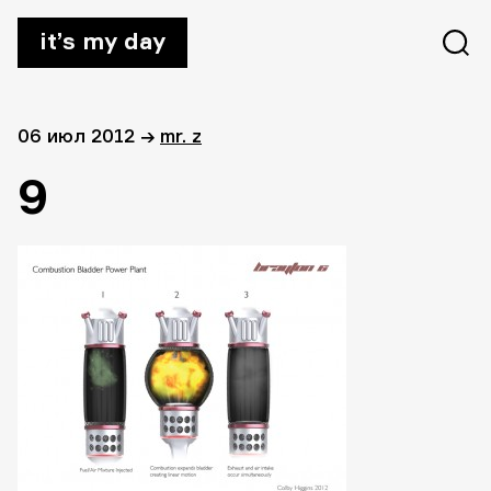
it’s my day
06 июл 2012
→
mr. z
9