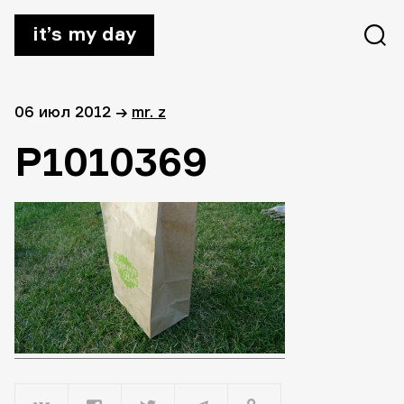
it’s my day
06 июл 2012
→
mr. z
P1010369