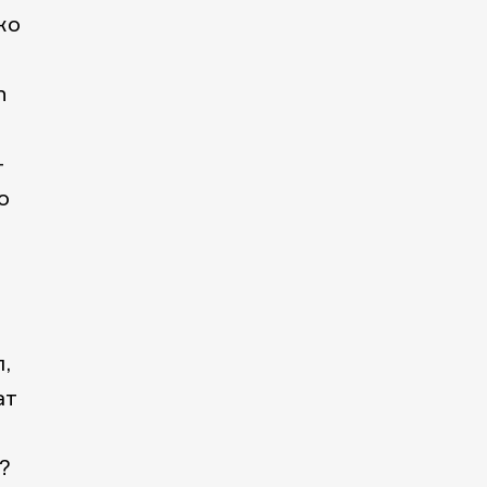
ко
n
-
о
,
ат
?