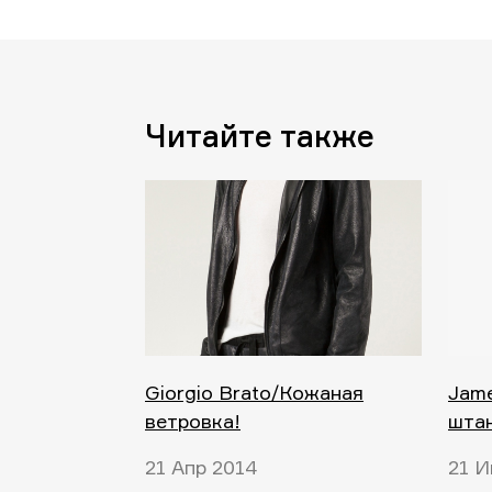
Читайте также
Giorgio Brato/Кожаная
Jame
ветровка!
шта
21 Апр 2014
21 И