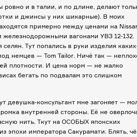
 ровно и в талии, и по длине, делают толь
куртки и джинсы у них шикарные). В моих
 находятся примерно между ценами на Nissa
ми железнодорожными вагонами УВЗ 12-132.
селян. Тут попались в руки изделия каких
од немцев — Tom Tailor. Ничё так — неплох
ей плотности. И цена норм — не жалко
евисах бегать по подвалам это слишком
ут девушка-консультант мне загоняет — мол
ромка внутренней стороны. Её не оверлоч
асную нить. Ткут на ОСОБЫХ японских
 из эпохи императора Сакурамати. Блять, чё