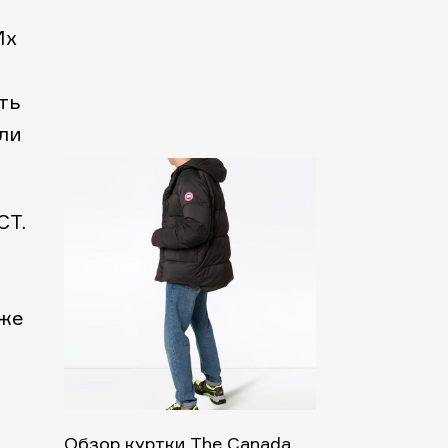
Их
ть
ли
СТ.
 же
Обзор куртки The Canada