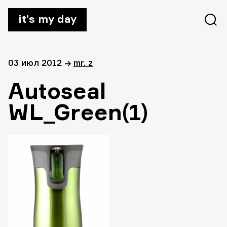
it’s my day
03 июл 2012
→
mr. z
Autoseal
WL_Green(1)