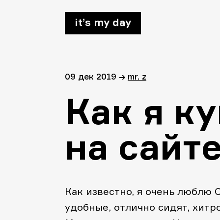
it’s my day
09 дек 2019
→
mr. z
Как я к
на сайте
Как известно, я очень люблю C
удобные, отлично сидят, хитр