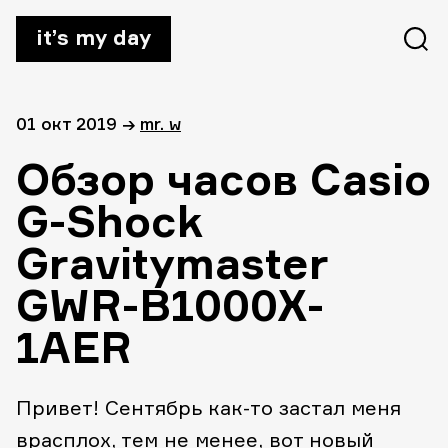
it’s my day
01 окт 2019
→
mr. w
Обзор часов Casio
G-Shock
Gravitymaster
GWR-B1000X-
1AER
Привет! Сентябрь как-то застал меня
врасплох, тем не менее, вот новый