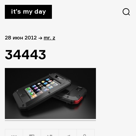
it’s my day
28 июн 2012
→
mr. z
34443