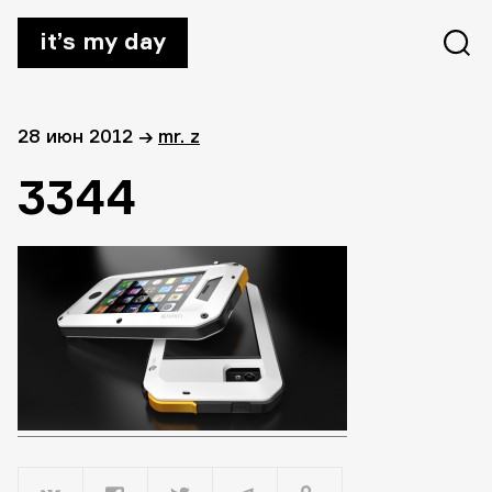
it’s my day
28 июн 2012
→
mr. z
3344