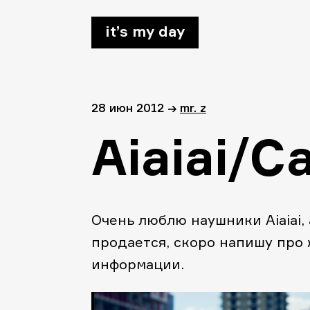
it’s my day
28 июн 2012
→
mr. z
Aiaiai/Ca
Очень люблю наушники Aiaiai,
продается, скоро напишу про 
информации.