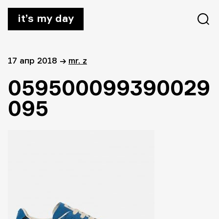
it’s my day
17 апр 2018
→
mr. z
059500099390029
095