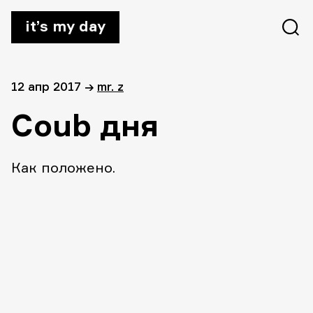
it’s my day
12 апр 2017
→
mr. z
Coub дня
Как положено.