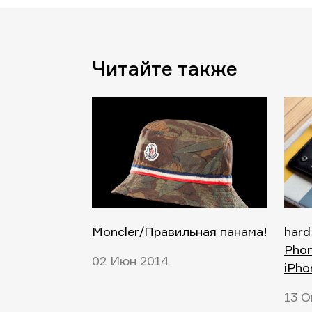
Читайте также
Moncler/Правильная панама!
hard
Phon
02 Июн 2014
iPho
13 О