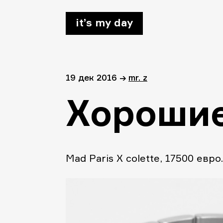
it’s my day
19 дек 2016
→
mr. z
Хорошие
Mad Paris X colette, 17500 евро.