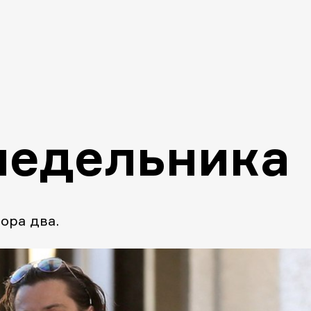
недельника
ора два.