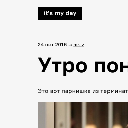
it’s my day
24 окт 2016
→
mr. z
Утро по
Это вот парнишка из терминат