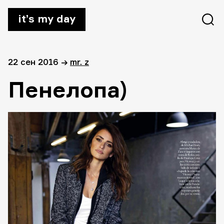
it’s my day
22 сен 2016
→
mr. z
Пенелопа)