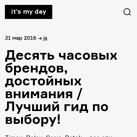
it’s my day
31 мар 2016
→
js
Десять часовых
брендов,
достойных
внимания /
Лучший гид по
выбору!