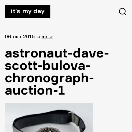
it’s my day
06 окт 2015
→
mr. z
astronaut-dave-
scott-bulova-
chronograph-
auction-1