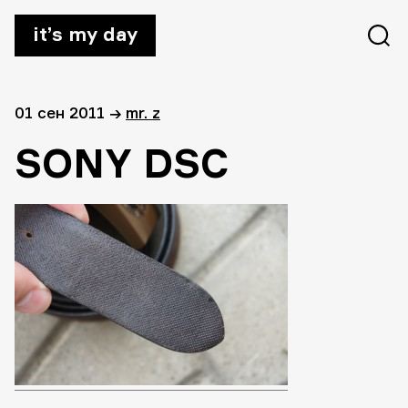
it’s my day
01 сен 2011
→
mr. z
SONY DSC