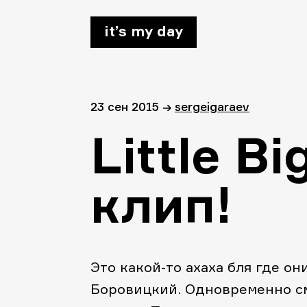
it’s my day
23 сен 2015
→
sergeigaraev
Little B
клип!
Это какой-то ахаха бля где он
Боровицкий. Одновременно см