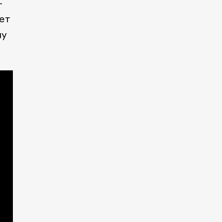
-
ет
му