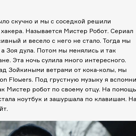
ыло скучно и мы с соседкой решили
хакера. Называется Мистер Робот. Сериал
ивный и весело с него не стало. Тогда мы
 а Зоя дула. Потом мы менялись и так
ане. Эта ночь сулила много интересного.
ад Зойкиными ветрами от кока-колы, мы
n Flowers. Под грустную музыку я вспомн
ак Мистер робот по своему отцу. На помощь
стала ноутбук и зашуршала по клавишам. Н
йт.