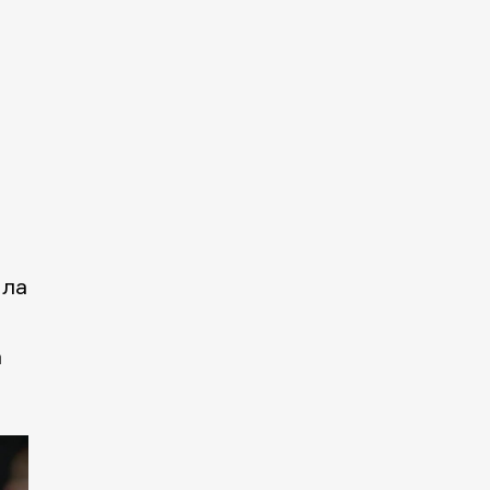
ила
а