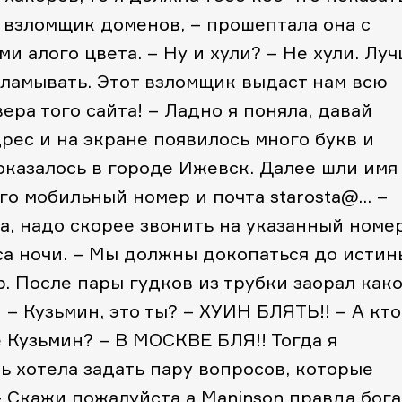
 взломщик доменов, – прошептала она с
и алого цвета.
– Ну и хули?
– Не хули. Лу
зламывать. Этот взломщик выдаст нам всю
ера того сайта!
– Ладно я поняла, давай
рес и на экране появилось много букв и
казалось в городе Ижевск. Далее шли имя
го мобильный номер и почта starosta@…
–
а, надо скорее звонить на указанный номер
са ночи.
– Мы должны докопаться до истин
р. После пары гудков из трубки заорал како
!
– Кузьмин, это ты?
– ХУИН БЛЯТЬ!!
– А кто
е Кузьмин?
– В МОСКВЕ БЛЯ!!
Тогда я
нь хотела задать пару вопросов, которые
 Скажи пожалуйста а Maninson правда бога