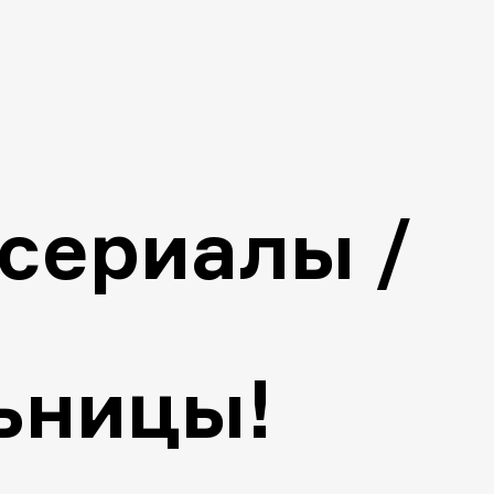
сериалы /
ьницы!