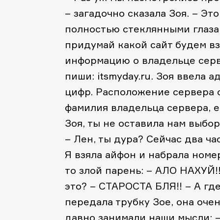
– загадочно сказала Зоя.
– Это
полностью стеклянными глазам
придумай какой сайт будем в
информацию о владельце серв
пиши: itsmyday.ru.
Зоя ввела ад
цифр. Расположение сервера о
фамилия владельца сервера, е
Зоя, ты не оставила нам выбор
– Лен, ты дура? Сейчас два ча
Я взяла айфон и набрала номе
то злой парень:
– АЛО НАХУЙ!
это?
– СТАРОСТА БЛЯ!!
– А гд
передала трубку Зое, она оче
давно занимали наши мысли:
–