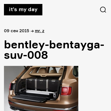
it’s my day
09 сен 2015
→
mr. z
bentley-bentayga-
suv-008