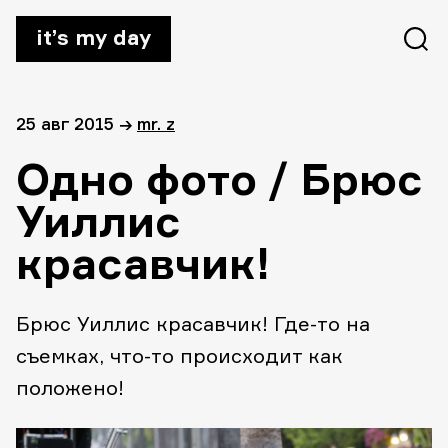
it’s my day
25 авг 2015
→
mr. z
Одно фото / Брюс
Уиллис
красавчик!
Брюс Уиллис красавчик! Где-то на
съемках, что-то происходит как
положено!