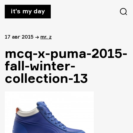
it’s my day
17 авг 2015
→
mr. z
mcq-x-puma-2015-
fall-winter-
collection-13