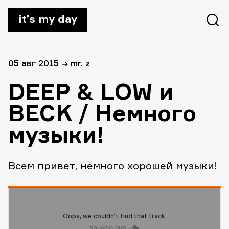
it’s my day
05 авг 2015
→
mr. z
DEEP & LOW и
BECK / Немного
музыки!
Всем привет, немного хорошей музыки!