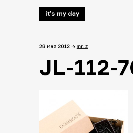
it’s my day
28 мая 2012
→
mr. z
JL-112-7