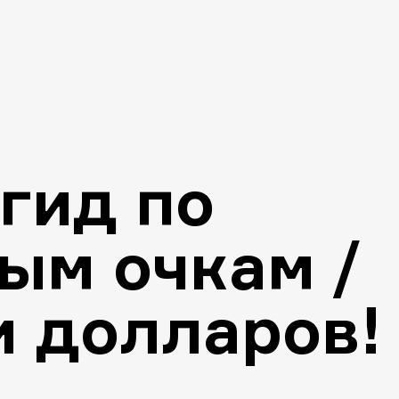
гид по
ым очкам /
и долларов!