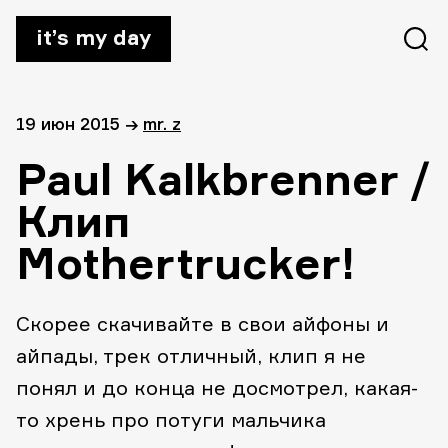
it’s my day
19 июн 2015
→
mr. z
Paul Kalkbrenner /
Клип
Mothertrucker!
Скорее скачивайте в свои айфоны и
айпады, трек отличный, клип я не
понял и до конца не досмотрел, какая-
то хрень про потуги мальчика