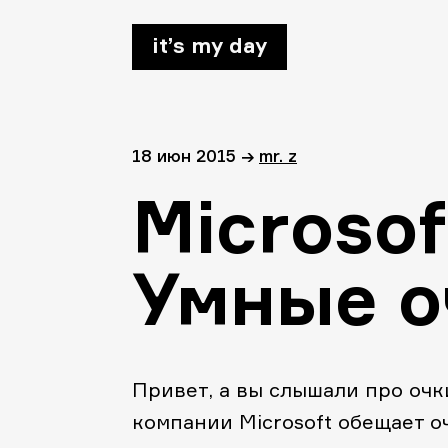
it’s my day
18 июн 2015
→
mr. z
Microsof
Умные о
Привет, а вы слышали про очки
компании Microsoft обещает оч