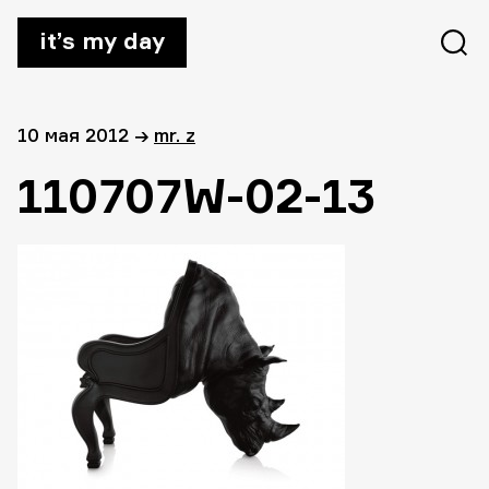
it’s my day
10 мая 2012
→
mr. z
110707W-02-13