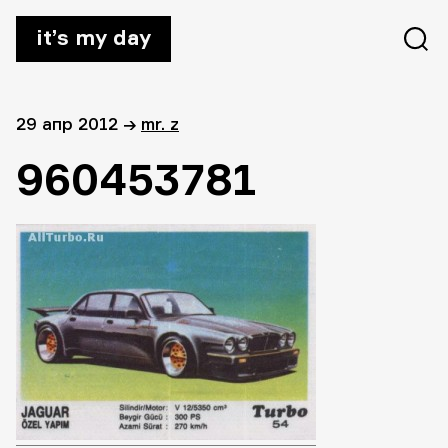
it’s my day
29 апр 2012
→
mr. z
960453781