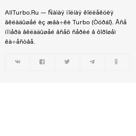
AllTurbo.Ru — Ñàìàÿ ïîëíàÿ êîëëåêöèÿ
âêëàäûøåé èç æâà÷êè Turbo (Òóðáî).
Âñå
íîìåðà âêëàäûøåé âñåõ ñåðèé â õîðîøåì
êà÷åñòâå.