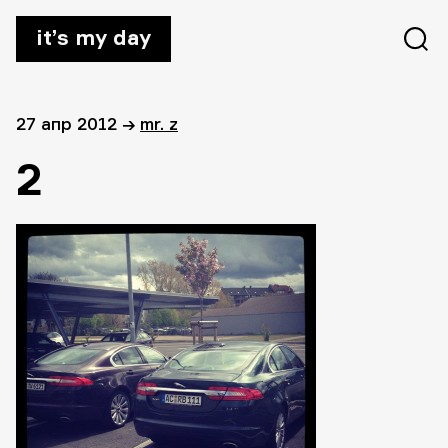
it’s my day
27 апр 2012
→
mr. z
2