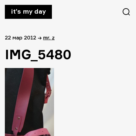
it’s my day
22 мар 2012
→
mr. z
IMG_5480